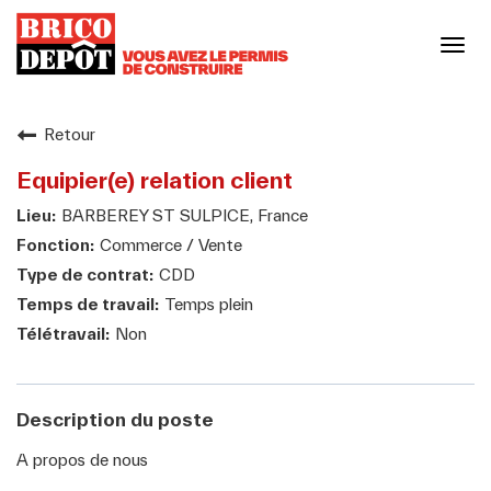
Basc
la
navi
Notre enseigne
Retour
Equipier(e) relation client
Notre culture
BARBEREY ST SULPICE, France
Commerce / Vente
Nos engagements responsables
CDD
Temps plein
Non
Nos métiers
Votre carrière
Description du poste
A propos de nous