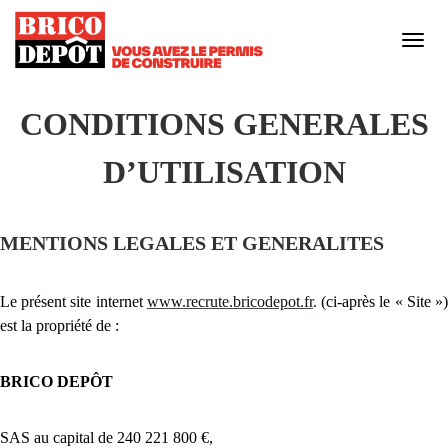
Bascul
la
naviga
Notre enseigne
CONDITIONS GENERALES
D’UTILISATION
Notre culture
MENTIONS LEGALES ET GENERALITES
Nos engagements responsables
Le présent site internet
www.recrute.bricodepot.fr
.
(ci-après le « Site »
Nos métiers
est la propriété de :
Votre carrière
BRICO DEPÔT
SAS au capital de 240 221 800 €,