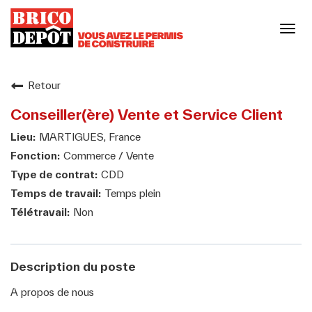
Basc
la
navi
Notre enseigne
Retour
Conseiller(ère) Vente et Service Client
Notre culture
MARTIGUES, France
Commerce / Vente
Nos engagements responsables
CDD
Temps plein
Non
Nos métiers
Votre carrière
Description du poste
A propos de nous