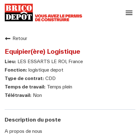
Basc
la
navi
Notre enseigne
Retour
Equipier(ère) Logistique
Notre culture
LES ESSARTS LE ROI, France
logistique depot
Nos engagements responsables
CDD
Temps plein
Non
Nos métiers
Votre carrière
Description du poste
A propos de nous