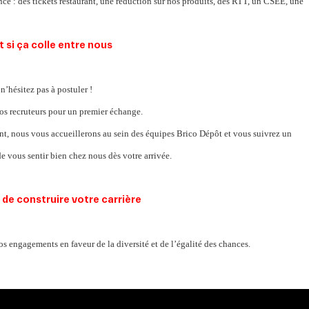
rence : des tickets restaurant, une réduction sur nos produits, des RTT, un CSEE, une
n’hésitez pas à postuler !
nos recruteurs pour un premier échange.
nt, nous vous accueillerons au sein des équipes Brico Dépôt et vous suivrez un
e vous sentir bien chez nous dès votre arrivée.
de construire️ votre carrière
os engagements en faveur de la diversité et de l’égalité des chances.