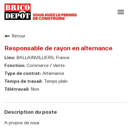
Basc
la
navi
Notre enseigne
Retour
Responsable de rayon en alternance
Notre culture
BALLAINVILLIERS, France
Commerce / Vente
Nos engagements responsables
Alternance
Temps plein
Non
Nos métiers
Votre carrière
Description du poste
A propos de nous