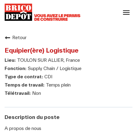
Basc
la
navi
Notre enseigne
Retour
Equipier(ère) Logistique
Notre culture
TOULON SUR ALLIER, France
Supply Chain / Logistique
Nos engagements responsables
CDI
Temps plein
Non
Nos métiers
Votre carrière
Description du poste
A propos de nous