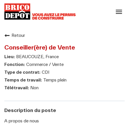
Basc
la
navi
Notre enseigne
Retour
Conseiller(ère) de Vente
Notre culture
BEAUCOUZE, France
Commerce / Vente
Nos engagements responsables
CDI
Temps plein
Non
Nos métiers
Votre carrière
Description du poste
A propos de nous